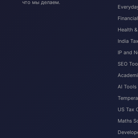
что мы делаем.
Everyday
Financia
Health &
India Ta
IP and N
SEO Too
Academi
AI Tools
Temperat
US Tax C
Maths S
Develop