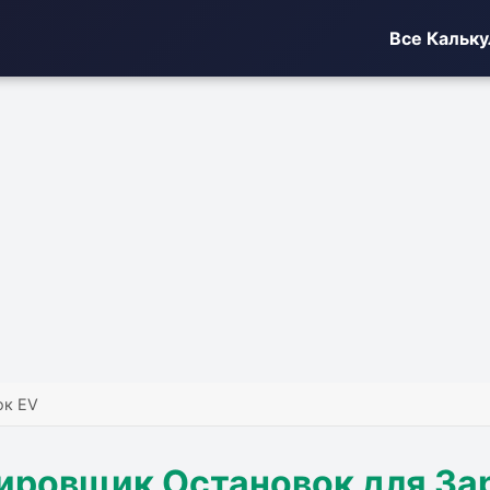
Все Кальк
ок EV
ировщик Остановок для За