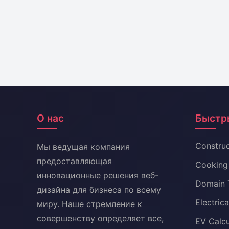
О нас
Быстр
Construc
Мы ведущая компания
предоставляющая
Cooking 
инновационные решения веб-
Domain 
дизайна для бизнеса по всему
Electric
миру. Наше стремление к
совершенству определяет все,
EV Calcu