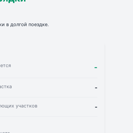
и в долгой поездке.
уется
-
астка
-
ующих участков
-