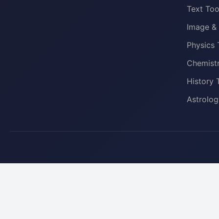
Text Too
Image & 
Physics 
Chemistr
History 
Astrolog