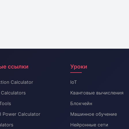
ые ссылки
Уроки
tion Calculator
IoT
Calculators
Квантовые вычисления
Tools
Блокчейн
al Power Calculator
Машинное обучение
lators
Нейронные сети