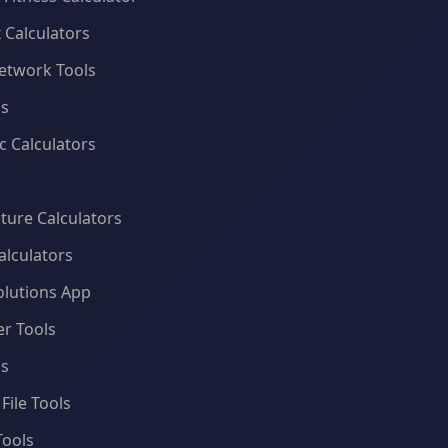
x Calculators
etwork Tools
ls
 Calculators
ure Calculators
alculators
olutions App
r Tools
ls
File Tools
Tools