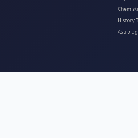
Chemistr
History 
Astrolog