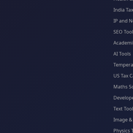
India Ta
IP and N
SEO Too
Academic
AI Tools
Temperat
US Tax C
Maths S
Develope
Text Too
Image & 
Physics 