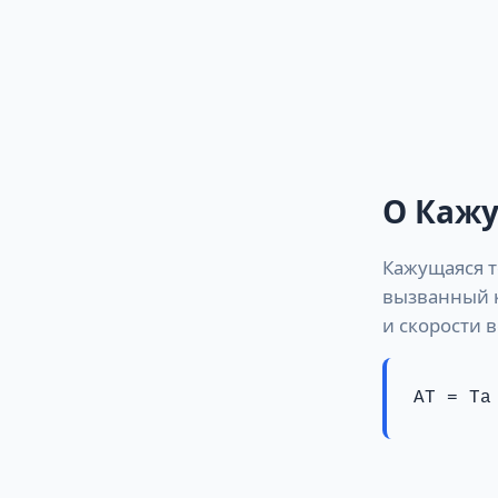
О Каж
Кажущаяся т
вызванный 
и скорости 
AT = Ta