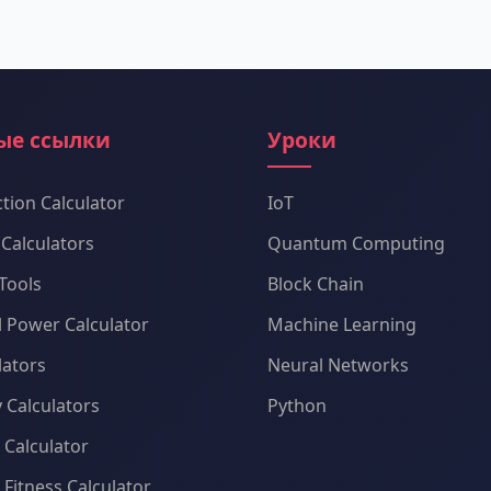
ые ссылки
Уроки
tion Calculator
IoT
Calculators
Quantum Computing
Tools
Block Chain
al Power Calculator
Machine Learning
lators
Neural Networks
 Calculators
Python
l Calculator
 Fitness Calculator