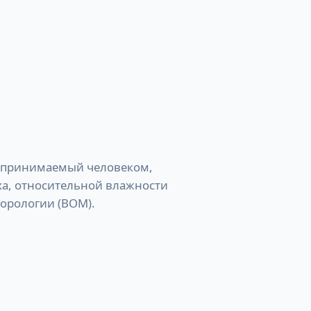
оспринимаемый человеком,
а, относительной влажности
еорологии (BOM).