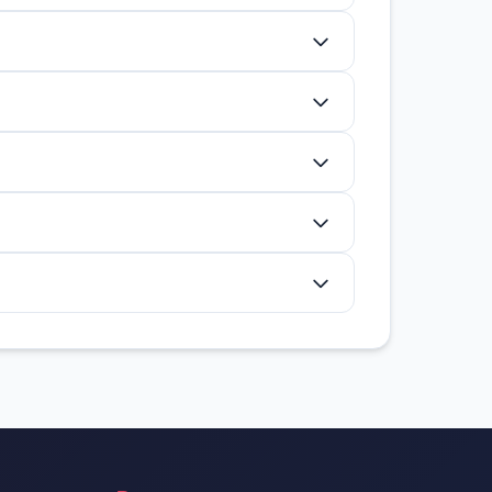
ый. Многие обходятся без загрузки.
елком, но преимущества по времени
ку и пить воду.
Это внутримышечная вода, а не отеки.
Постоянный прием допустим.
р) не дают доказанных преимуществ.