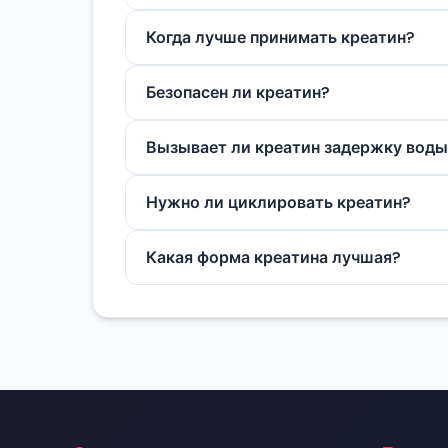
Нет. Загрузка насыщает мышцы быстре
Когда лучше принимать креатин?
Время приема не критично. Главное 
Безопасен ли креатин?
минимальны.
Да, для здоровых людей креатин безо
Вызывает ли креатин задержку воды
Креатин удерживает воду внутри мышц,
Нужно ли циклировать креатин?
Нет. Креатин работает за счет насыщ
Какая форма креатина лучшая?
Моногидрат — самая изученная и эфф