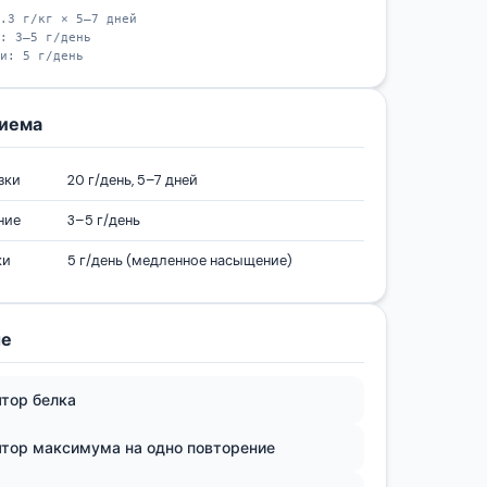
.3 г/кг × 5–7 дней
: 3–5 г/день
и: 5 г/день
иема
зки
20 г/день, 5–7 дней
ние
3–5 г/день
ки
5 г/день (медленное насыщение)
ые
тор белка
ятор максимума на одно повторение