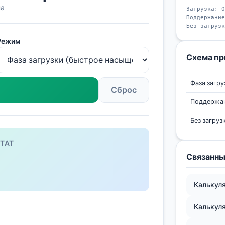
на
Загрузка: 0
Поддержание
Без загрузк
Режим
Схема пр
Фаза загру
Сброс
Поддержа
Без загруз
ТАТ
Связанн
—
Калькуля
Калькул