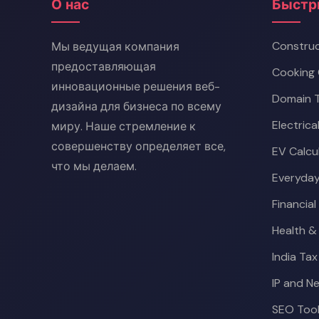
О нас
Быстр
Construc
Мы ведущая компания
предоставляющая
Cooking 
инновационные решения веб-
Domain T
дизайна для бизнеса по всему
Electrica
миру. Наше стремление к
совершенству определяет все,
EV Calcu
что мы делаем.
Everyday
Financial
Health &
India Tax
IP and N
SEO Too