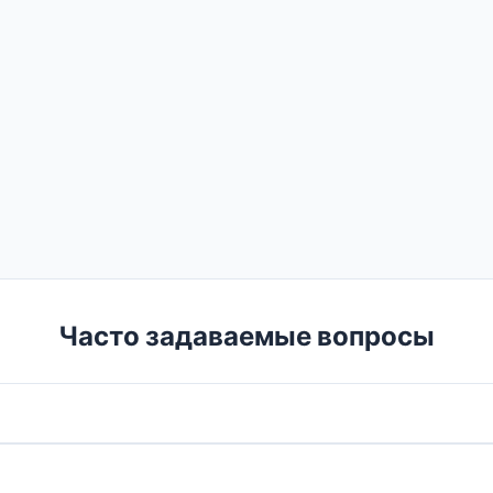
Часто задаваемые вопросы
5 г в день. Загрузка — 20 г в день, разделив на 4 прие