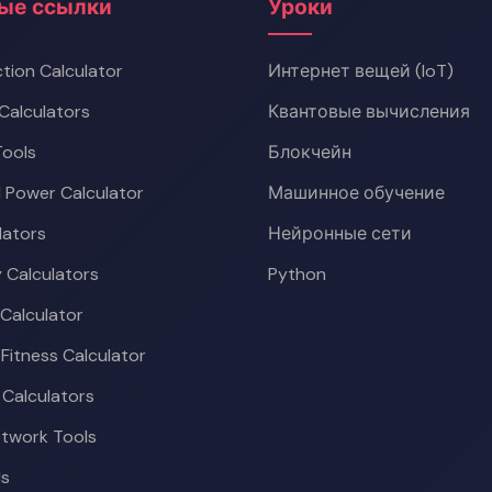
ые ссылки
Уроки
tion Calculator
Интернет вещей (IoT)
Calculators
Квантовые вычисления
ools
Блокчейн
l Power Calculator
Машинное обучение
lators
Нейронные сети
 Calculators
Python
 Calculator
 Fitness Calculator
 Calculators
etwork Tools
ls