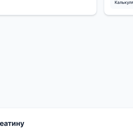
Калькул
реатину