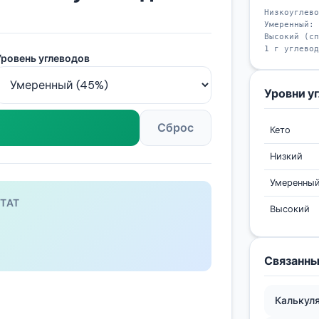
Низкоуглево
Умеренный: 
Высокий (сп
1 г углевод
Уровень углеводов
Уровни у
Сброс
Кето
Низкий
Умеренны
ТАТ
Высокий
—
Связанн
Калькул