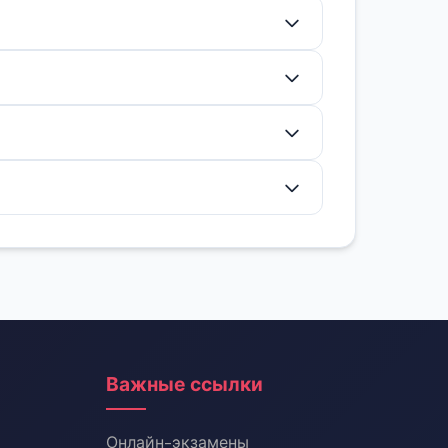
ые сахара усваиваются быстро и
ажнее чистые (без клетчатки).
храняя белок для роста мышц.
ость и восстановление.
ый подход может уменьшить вздутие,
Важные ссылки
Онлайн-экзамены