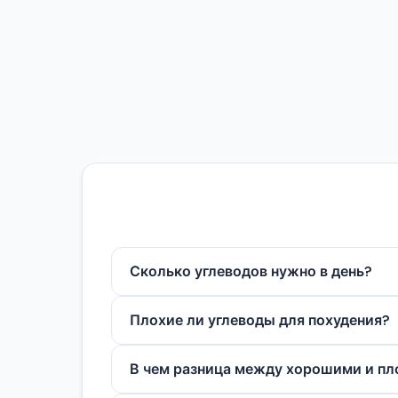
Сколько углеводов нужно в день?
Все зависит от активности и цели. 
Плохие ли углеводы для похудения?
г и выше. Кето обычно ниже 50 г.
Нет. Набор веса вызывает избыток к
В чем разница между хорошими и пл