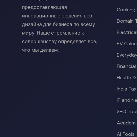
предоставляющая
Cooking 
инновационные решения веб-
Domain T
дизайна для бизнеса по всему
Electrica
миру. Наше стремление к
совершенству определяет все,
EV Calcu
что мы делаем.
Everyday
Financial
Health &
India Tax
IP and N
SEO Too
Academic
AI Tools