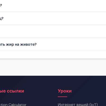
т устойчивую энергию и микронутриенты. Рафинированн
?
 углеводов. При кето или контроле сахара могут быть в
ц?
нироваться интенсивнее и лучше восстанавливаться, со
 до и после тренировки могут улучшить производительн
ать жир на животе?
му телу, локально убрать живот нельзя. Низкоуглеводн
ые ссылки
Уроки
tion Calculator
Интернет вещей (IoT)