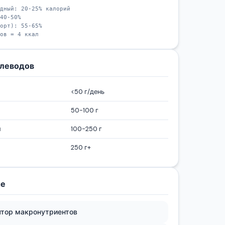
дный: 20-25% калорий
40-50%
орт): 55-65%
ов = 4 ккал
глеводов
<50 г/день
50-100 г
й
100-250 г
250 г+
ые
ятор макронутриентов