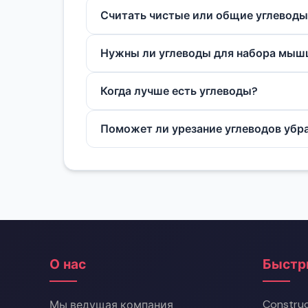
Сложные углеводы с клетчаткой даю
Считать чистые или общие углеводы
легче переедаются.
Для общего питания достаточно общих
Нужны ли углеводы для набора мыш
Они не обязательны, но помогают тре
Когда лучше есть углеводы?
Важнее суточный объем. Но углеводы
Поможет ли урезание углеводов убр
Дефицит калорий сжигает жир по все
но жир уходит везде.
О нас
Быстр
Construc
Мы ведущая компания