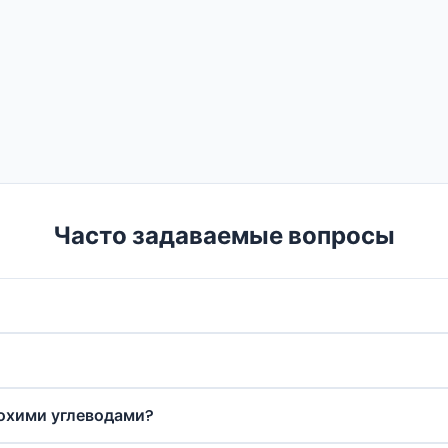
Часто задаваемые вопросы
Малоподвижным людям часто достаточно 100–150 г, акти
алорий. Углеводы могут помогать тренировкам и не меш
охими углеводами?