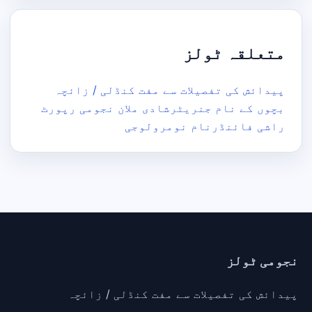
متعلقہ ٹولز
پیدائش کی تفصیلات سے مفت کنڈلی / زائچہ
بچوں کے نام جنریٹر
شادی ملان نجومی رپورٹ
راشی فائنڈر
نام نومرولوجی
نجومی ٹولز
پیدائش کی تفصیلات سے مفت کنڈلی / زائچہ