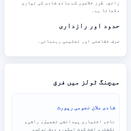
زائچہ طرز خلاصوں کے ساتھ شادی کی تیاری
دکھاتا ہے۔
حدود اور رازداری
صرف ثقافتی اور تعلیمی رہنمائی۔
میچنگ ٹولز میں فرق
شادی ملان نجومی رپورٹ
نام، اختیاری پیدائشی تفصیل، راشی،
نکشتر، اشٹ کوٹ اسکور، دوش نوٹس،