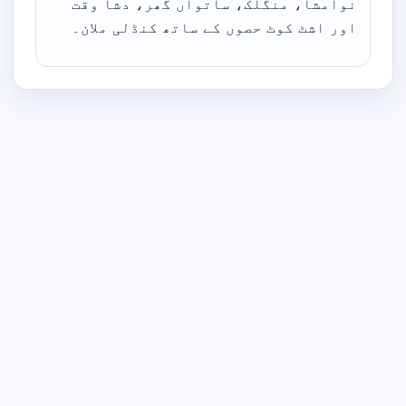
نوامشا، منگلک، ساتواں گھر، دشا وقت
اور اشٹ کوٹ حصوں کے ساتھ کنڈلی ملان۔