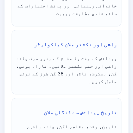
خاندانی رہنمائی اور پرنٹ اختیارات کے
ساتھ شادی مطابقت رپورٹ۔
راشی اور نکشتر ملان کیلکولیٹر
پیدائش کے وقت یا مقام کے بغیر صرف چاند
راشی اور جنم نکشتر ملائیں۔ تارا، یونی،
گن، بھکوٹ، ناڈی اور 36 گن طرز کے نوٹس
حاصل کریں۔
تاریخ پیدائش سے کنڈلی ملان
تاریخ، وقت، مقام، لگن، چاند راشی،