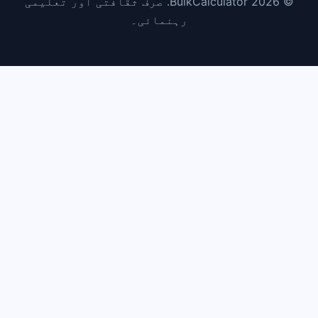
© 2026 BulkCalculator. صرف ثقافتی اور تعلیمی
رہنمائی۔