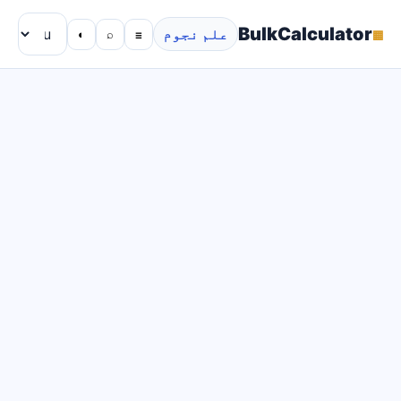
BulkCalculator
▦
علم نجوم
◐
⌕
☰