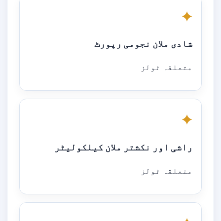
✦
شادی ملان نجومی رپورٹ
متعلقہ ٹولز
✦
راشی اور نکشتر ملان کیلکولیٹر
متعلقہ ٹولز