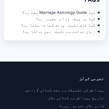
کیا Marriage Astrology Guide مفت ہے؟
کیا یہ پیشہ ورانہ مشورہ ہے؟
کیا صرف نتیجہ پرنٹ کیا جا سکتا ہے؟
زبان بدلنے سے نتیجہ بھی بدلتا ہے؟
نجومی ٹولز
پیدائش کی تفصیلات سے مفت کنڈلی / زائچہ
تاریخ پیدائش سے کنڈلی ملان
شادی ملان نجومی رپورٹ