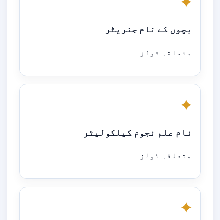
✦
بچوں کے نام جنریٹر
متعلقہ ٹولز
✦
نام علم نجوم کیلکولیٹر
متعلقہ ٹولز
✦