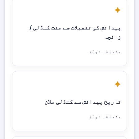
✦
پیدائش کی تفصیلات سے مفت کنڈلی /
زائچہ
متعلقہ ٹولز
✦
تاریخ پیدائش سے کنڈلی ملان
متعلقہ ٹولز