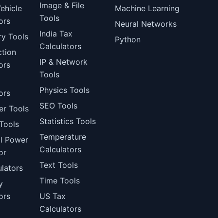
Image & File
ehicle
Machine Learning
Tools
ors
Neural Networks
India Tax
ry Tools
Python
Calculators
ction
IP & Network
ors
Tools
Physics Tools
ors
SEO Tools
er Tools
Statistics Tools
Tools
Temperature
al Power
Calculators
or
Text Tools
lators
Time Tools
y
ors
US Tax
Calculators
l