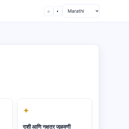
⌕
◐
✦
राशी आणि नक्षत्र जुळवणी