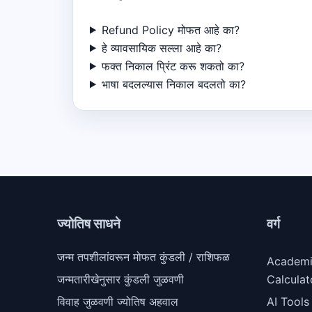
Refund Policy मोफत आहे का?
हे व्यावसायिक सल्ला आहे का?
फक्त निकाल प्रिंट करू शकतो का?
भाषा बदलल्यास निकाल बदलतो का?
ज्योतिष साधने
वर्ग
जन्म तपशीलांवरून मोफत कुंडली / राशिफळ
Academ
जन्मतारीखेनुसार कुंडली जुळवणी
Calculat
विवाह जुळवणी ज्योतिष अहवाल
AI Tools