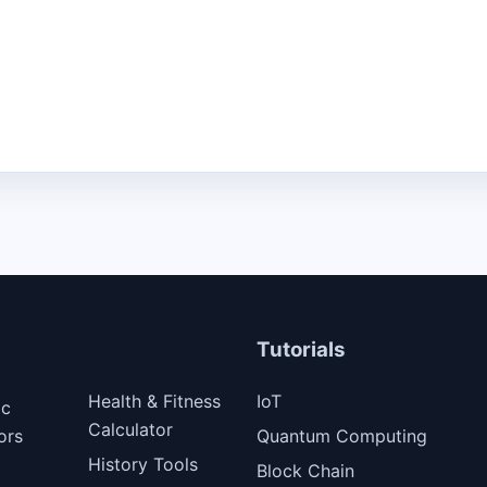
Tutorials
Health & Fitness
IoT
ic
Calculator
ors
Quantum Computing
History Tools
Block Chain