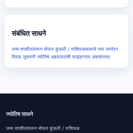
संबंधित साधने
जन्म तपशीलांवरून मोफत कुंडली / राशिफळ
बाळाचे नाव जनरेटर
विवाह जुळवणी ज्योतिष अहवाल
राशी फाइंडर
नाव अंकशास्त्र
ज्योतिष साधने
जन्म तपशीलांवरून मोफत कुंडली / राशिफळ