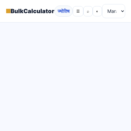
▦
BulkCalculator
ज्योतिष
☰
⌕
◐