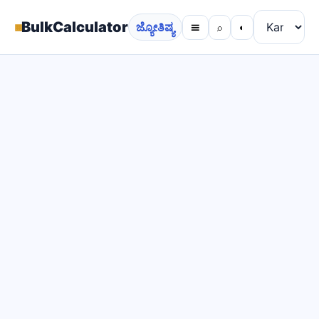
▦
BulkCalculator
ಜ್ಯೋತಿಷ್ಯ
☰
⌕
◐