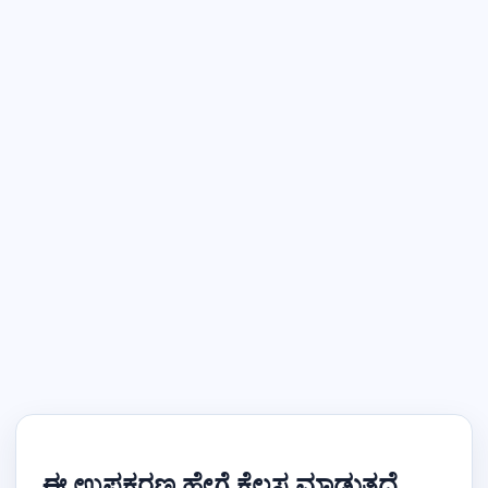
ಈ ಉಪಕರಣ ಹೇಗೆ ಕೆಲಸ ಮಾಡುತ್ತದೆ