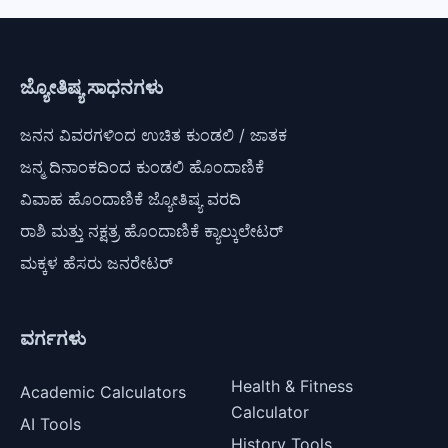
ಜ್ಯೋತಿಷ್ಯ ಸಾಧನಗಳು
ಜನನ ವಿವರಗಳಿಂದ ಉಚಿತ ಕುಂಡಲಿ / ಜಾತಕ
ಜನ್ಮ ದಿನಾಂಕದಿಂದ ಕುಂಡಲಿ ಹೊಂದಾಣಿಕೆ
ವಿವಾಹ ಹೊಂದಾಣಿಕೆ ಜ್ಯೋತಿಷ್ಯ ವರದಿ
ರಾಶಿ ಮತ್ತು ನಕ್ಷತ್ರ ಹೊಂದಾಣಿಕೆ ಕ್ಯಾಲ್ಕುಲೇಟರ್
ಮಕ್ಕಳ ಹೆಸರು ಜನರೇಟರ್
ವರ್ಗಗಳು
Health & Fitness
Academic Calculators
Calculator
AI Tools
History Tools