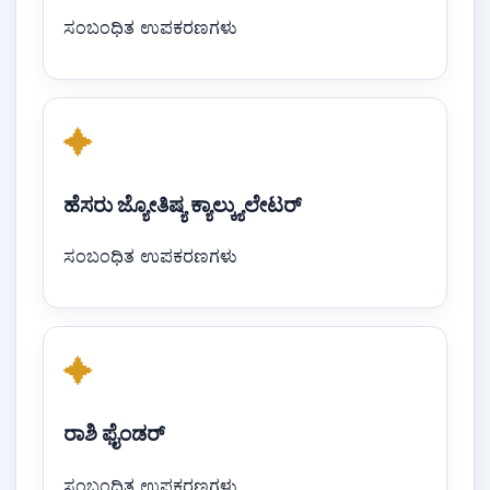
ಸಂಬಂಧಿತ ಉಪಕರಣಗಳು
✦
ಹೆಸರು ಜ್ಯೋತಿಷ್ಯ ಕ್ಯಾಲ್ಕ್ಯುಲೇಟರ್
ಸಂಬಂಧಿತ ಉಪಕರಣಗಳು
✦
ರಾಶಿ ಫೈಂಡರ್
ಸಂಬಂಧಿತ ಉಪಕರಣಗಳು