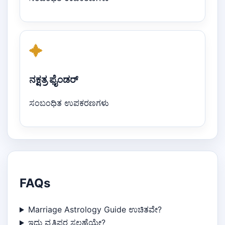
✦
ನಕ್ಷತ್ರ ಫೈಂಡರ್
ಸಂಬಂಧಿತ ಉಪಕರಣಗಳು
FAQs
Marriage Astrology Guide ಉಚಿತವೇ?
ಇದು ವೃತ್ತಿಪರ ಸಲಹೆಯೇ?