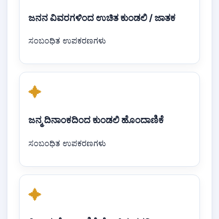
ಜನನ ವಿವರಗಳಿಂದ ಉಚಿತ ಕುಂಡಲಿ / ಜಾತಕ
ಸಂಬಂಧಿತ ಉಪಕರಣಗಳು
✦
ಜನ್ಮ ದಿನಾಂಕದಿಂದ ಕುಂಡಲಿ ಹೊಂದಾಣಿಕೆ
ಸಂಬಂಧಿತ ಉಪಕರಣಗಳು
✦