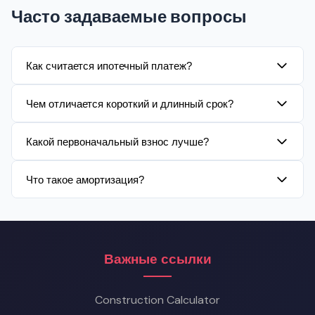
Часто задаваемые вопросы
Как считается ипотечный платеж?
Платеж рассчитывается по аннуитетной формуле, где
Чем отличается короткий и длинный срок?
проценты начисляются на остаток долга.
Короткий срок дает большую нагрузку по платежу, но
Какой первоначальный взнос лучше?
существенно меньше переплаты.
Чем выше взнос, тем ниже сумма кредита и переплата.
Что такое амортизация?
Часто рекомендуют 15-20%.
Это график, показывающий, как уменьшается долг и
меняется доля процентов в каждом платеже.
Важные ссылки
Construction Calculator