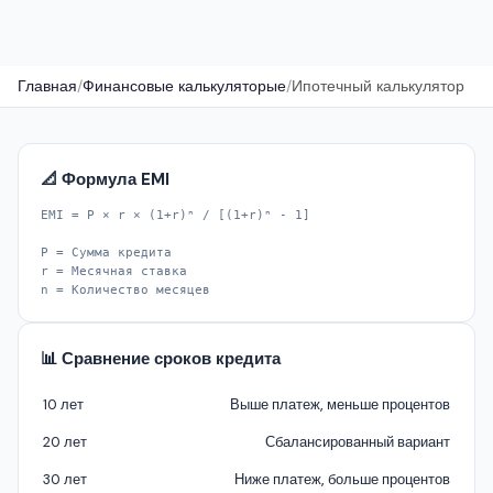
Главная
/
Финансовые калькуляторые
/
Ипотечный калькулятор
📐 Формула EMI
EMI = P × r × (1+r)ⁿ / [(1+r)ⁿ - 1]
P = Сумма кредита
r = Месячная ставка
n = Количество месяцев
📊 Сравнение сроков кредита
10 лет
Выше платеж, меньше процентов
20 лет
Сбалансированный вариант
30 лет
Ниже платеж, больше процентов