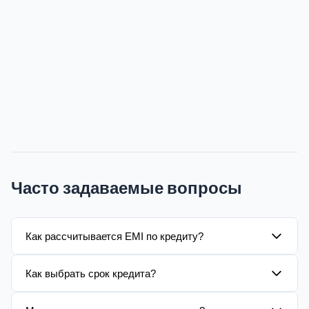
Часто задаваемые вопросы
Как рассчитывается EMI по кредиту?
Используется формула аннуитетного платежа с
Как выбрать срок кредита?
методом уменьшающегося остатка. Платеж остается
одинаковым, а доля процентов со временем
Короткий срок увеличивает платеж, но снижает