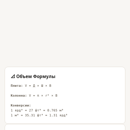
📐 Объем Формулы
Плита:
V = Д × Ш × В
Колонна:
V = π × r² × В
Конверсии:
1 ярд³ = 27 фт³ = 0.765 м³
1 м³ = 35.31 фт³ = 1.31 ярд³