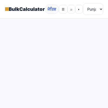
▦
BulkCalculator
ਜੋਤਿਸ਼
☰
⌕
◐