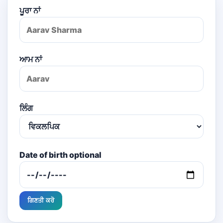
ਪੂਰਾ ਨਾਂ
ਆਮ ਨਾਂ
ਲਿੰਗ
Date of birth optional
ਗਿਣਤੀ ਕਰੋ