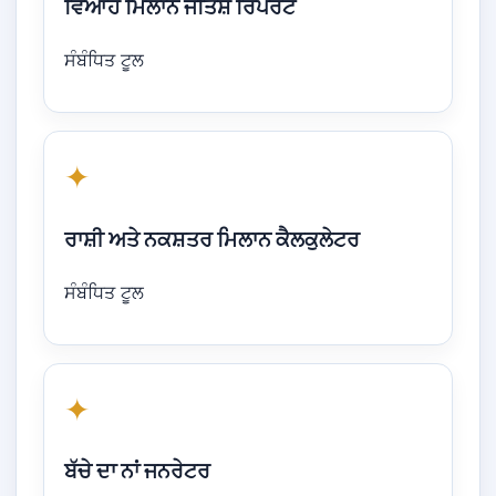
ਵਿਆਹ ਮਿਲਾਨ ਜੋਤਿਸ਼ ਰਿਪੋਰਟ
ਸੰਬੰਧਿਤ ਟੂਲ
✦
ਰਾਸ਼ੀ ਅਤੇ ਨਕਸ਼ਤਰ ਮਿਲਾਨ ਕੈਲਕੁਲੇਟਰ
ਸੰਬੰਧਿਤ ਟੂਲ
✦
ਬੱਚੇ ਦਾ ਨਾਂ ਜਨਰੇਟਰ