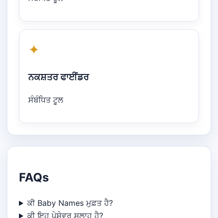
✦
ਨਕਸ਼ਤਰ ਫਾਈਂਡਰ
ਸੰਬੰਧਿਤ ਟੂਲ
FAQs
ਕੀ Baby Names ਮੁਫ਼ਤ ਹੈ?
ਕੀ ਇਹ ਪੇਸ਼ੇਵਰ ਸਲਾਹ ਹੈ?