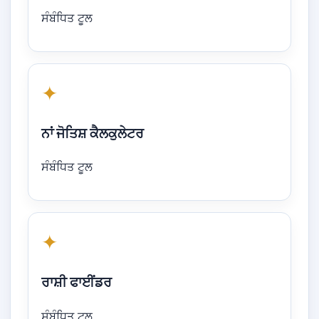
ਸੰਬੰਧਿਤ ਟੂਲ
✦
ਨਾਂ ਜੋਤਿਸ਼ ਕੈਲਕੁਲੇਟਰ
ਸੰਬੰਧਿਤ ਟੂਲ
✦
ਰਾਸ਼ੀ ਫਾਈਂਡਰ
ਸੰਬੰਧਿਤ ਟੂਲ