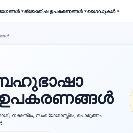
ഭാഗങ്ങൾ ▾
ജ്യോതിഷ ഉപകരണങ്ങൾ ▾
ഗൈഡുകൾ ▾
ങ്ങൾ
ബഹുഭാഷാ
 ഉപകരണങ്ങൾ
രാശി, നക്ഷത്രം, സംഖ്യാശാസ്ത്രം, പൊരുത്തം
ൾ.