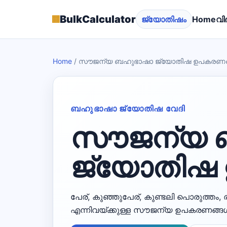
▦
BulkCalculator
ജ്യോതിഷം
Home
വി
Home
/
സൗജന്യ ബഹുഭാഷാ ജ്യോതിഷ ഉപകരണ
ബഹുഭാഷാ ജ്യോതിഷ വേദി
സൗജന്യ 
ജ്യോതിഷ
പേര്, കുഞ്ഞുപേര്, കുണ്ടലി പൊരുത്തം, 
എന്നിവയ്ക്കുള്ള സൗജന്യ ഉപകരണങ്ങ