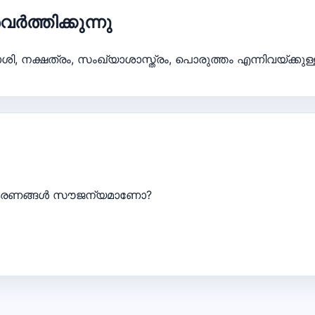
്തിക്കുന്നു
 രാശി, നക്ഷത്രം, സംഖ്യാശാസ്ത്രം, പൊരുത്തം എന്നിവയ്ക
കരണങ്ങൾ സൗജന്യമാണോ?