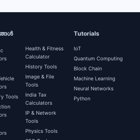
ങ്ങൾ
Tutorials
Health & Fitness
IoT
ic
Calculator
ors
Quantum Computing
History Tools
Block Chain
Image & File
ehicle
Machine Learning
Tools
ors
Neural Networks
India Tax
ry Tools
Python
Calculators
ction
IP & Network
ors
Tools
Physics Tools
ors