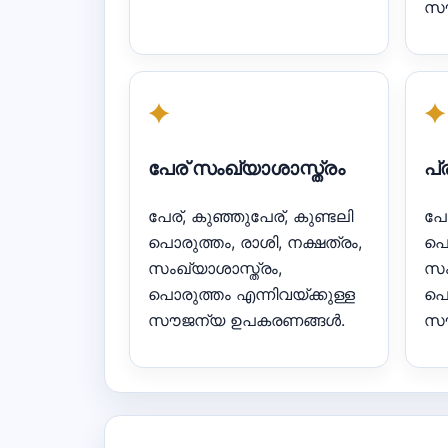
സൗ
✦
✦
പേര് സംഖ്യാശാസ്ത്രം
പ
പേര്, കുഞ്ഞുപേര്, കുണ്ടലി
പേ
പൊരുത്തം, രാശി, നക്ഷത്രം,
പൊ
സംഖ്യാശാസ്ത്രം,
സം
പൊരുത്തം എന്നിവയ്ക്കുള്ള
പൊ
സൗജന്യ ഉപകരണങ്ങൾ.
സൗ