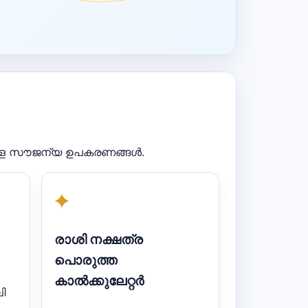
്കുള്ള സൗജന്യ ഉപകരണങ്ങൾ.
✦
രാശി നക്ഷത്ര
പൊരുത്ത
കാൽക്കുലേറ്റർ
ി