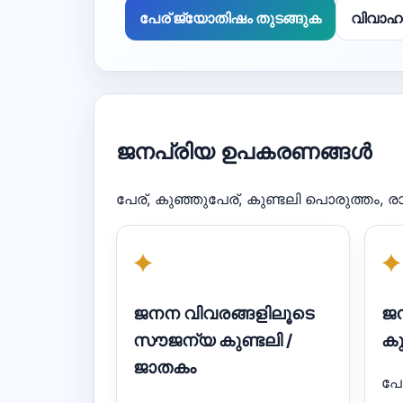
പേര് ജ്യോതിഷം തുടങ്ങുക
വിവാഹ
ജനപ്രിയ ഉപകരണങ്ങൾ
പേര്, കുഞ്ഞുപേര്, കുണ്ടലി പൊരുത്തം,
✦
✦
ജനന വിവരങ്ങളിലൂടെ
ജന
സൗജന്യ കുണ്ടലി /
കു
ജാതകം
പേ