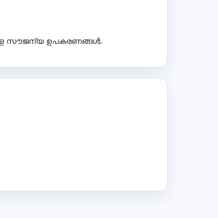
്കുള്ള സൗജന്യ ഉപകരണങ്ങൾ.