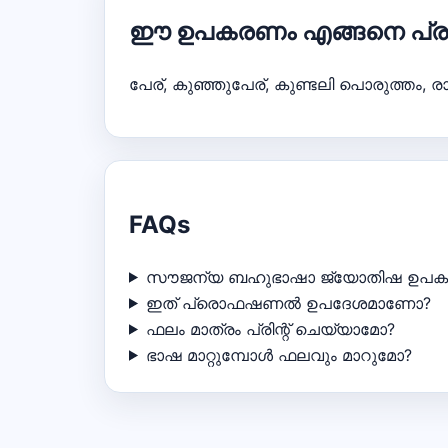
ഈ ഉപകരണം എങ്ങനെ പ്രവർത
പേര്, കുഞ്ഞുപേര്, കുണ്ടലി പൊരുത്തം,
FAQs
സൗജന്യ ബഹുഭാഷാ ജ്യോതിഷ ഉപ
ഇത് പ്രൊഫഷണൽ ഉപദേശമാണോ?
ഫലം മാത്രം പ്രിന്റ് ചെയ്യാമോ?
ഭാഷ മാറ്റുമ്പോൾ ഫലവും മാറുമോ?