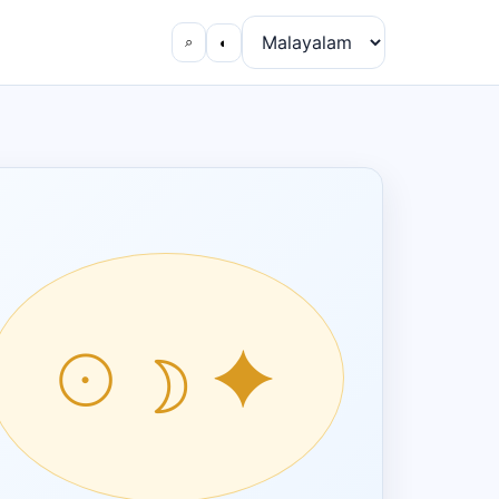
⌕
◐
☉ ☽ ✦