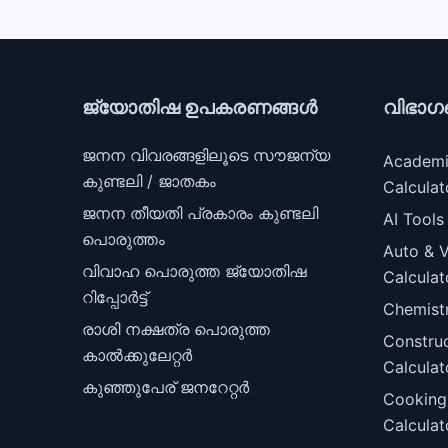
ജ്യോതിഷ ഉപകരണങ്ങൾ
വിഭാഗ
ജനന വിവരങ്ങളിലൂടെ സൗജന്യ
Academ
കുണ്ടലി / ജാതകം
Calculat
ജനന തീയതി പ്രകാരം കുണ്ടലി
AI Tools
പൊരുത്തം
Auto & V
വിവാഹ പൊരുത്ത ജ്യോതിഷ
Calculat
റിപ്പോർട്ട്
Chemist
രാശി നക്ഷത്ര പൊരുത്ത
Constru
കാൽക്കുലേറ്റർ
Calculat
കുഞ്ഞുപേര് ജനറേറ്റർ
Cooking
Calculat