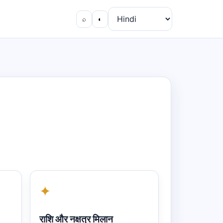
⌕
◐
✦
राशि और नक्षत्र मिलान