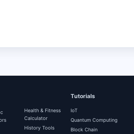
Tutorials
Health & Fitness
IoT
ic
Calculator
ors
Quantum Computing
History Tools
Block Chain