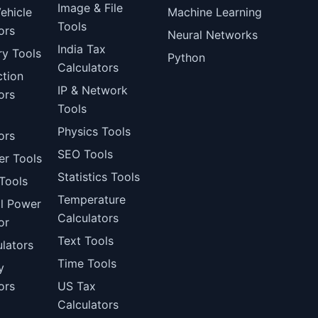
Image & File
ehicle
Machine Learning
Tools
ors
Neural Networks
India Tax
ry Tools
Python
Calculators
ction
IP & Network
ors
Tools
Physics Tools
ors
SEO Tools
er Tools
Statistics Tools
Tools
Temperature
al Power
Calculators
or
Text Tools
lators
Time Tools
y
ors
US Tax
Calculators
l