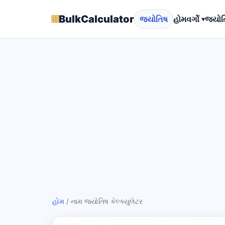
▦
BulkCalculator
જ્યોતિષ
હોમ
વર્ગો ▾
જ્યોત
હોમ
/
નામ જ્યોતિષ કેલ્ક્યુલેટર