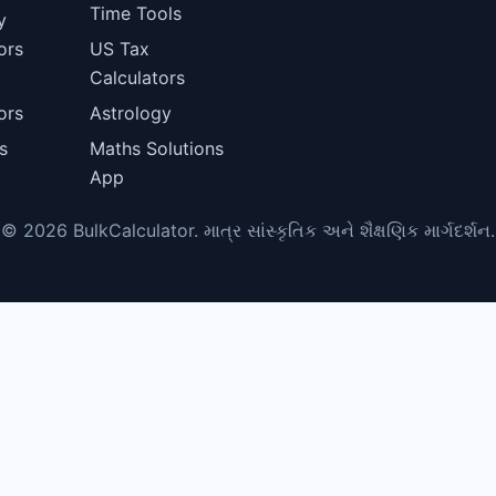
Time Tools
y
ors
US Tax
Calculators
l
ors
Astrology
s
Maths Solutions
App
© 2026 BulkCalculator. માત્ર સાંસ્કૃતિક અને શૈક્ષણિક માર્ગદર્શન.