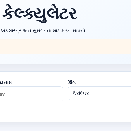
કેલ્ક્યુલેટર
ર, અંકશાસ્ત્ર અને સુસંગતતા માટે મફત સાધનો.
્ય નામ
લિંગ