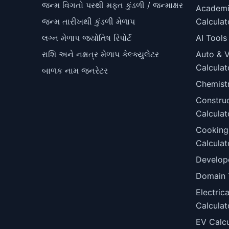
જન્મ વિગતો પરથી મફત કુંડળી / જન્માક્ષર
Academ
જન્મ તારીખથી કુંડળી મેળાપ
Calculat
લગ્ન મેળાપ જ્યોતિષ રિપોર્ટ
AI Tools
રાશિ અને નક્ષત્ર મેળાપ કેલ્ક્યુલેટર
Auto & V
Calculat
બાળક નામ જનરેટર
Chemist
Constru
Calculat
Cooking
Calculat
Develop
Domain 
Electric
Calculat
EV Calcu