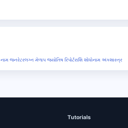
નામ જનરેટર
લગ્ન મેળાપ જ્યોતિષ રિપોર્ટ
રાશિ શોધો
નામ અંકશાસ્ત્ર
Tutorials