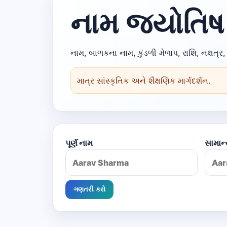
નામ જ્યોતિષ 
નામ, બાળકના નામ, કુંડળી મેળાપ, રાશિ, નક્ષત્
માત્ર સાંસ્કૃતિક અને શૈક્ષણિક માર્ગદર્શન.
પૂર્ણ નામ
સામાન
ગણતરી કરો