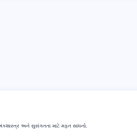
, અંકશાસ્ત્ર અને સુસંગતતા માટે મફત સાધનો.