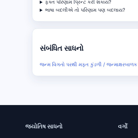
ફક્ત પરિણામ પ્રિન્ટ કરી શકાય?
ભાષા બદલીએ તો પરિણામ પણ બદલાય?
સંબંધિત સાધનો
જન્મ વિગતો પરથી મફત કુંડળી / જન્માક્ષર
બાળક 
જ્યોતિષ સાધનો
વર્ગો