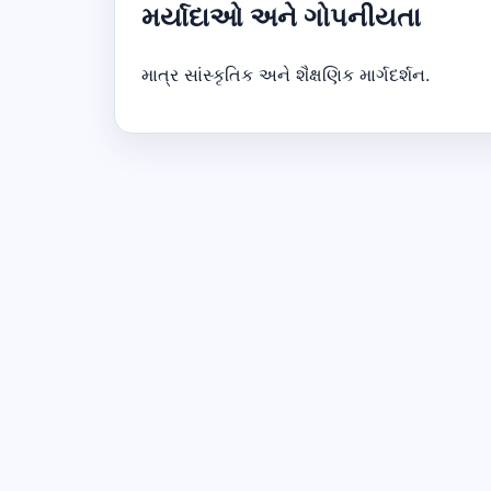
મર્યાદાઓ અને ગોપનીયતા
માત્ર સાંસ્કૃતિક અને શૈક્ષણિક માર્ગદર્શન.