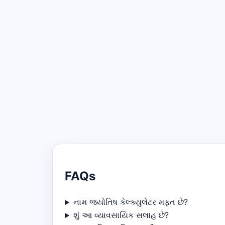
FAQs
નામ જ્યોતિષ કેલ્ક્યુલેટર મફત છે?
શું આ વ્યાવસાયિક સલાહ છે?