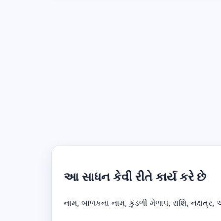
આ સાધન કેવી રીતે કાર્ય કરે છે
નામ, બાળકના નામ, કુંડળી મેળાપ, રાશિ, નક્ષત્ર