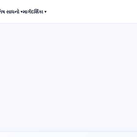
િષ સાધનો ▾
માર્ગદર્શિકા ▾