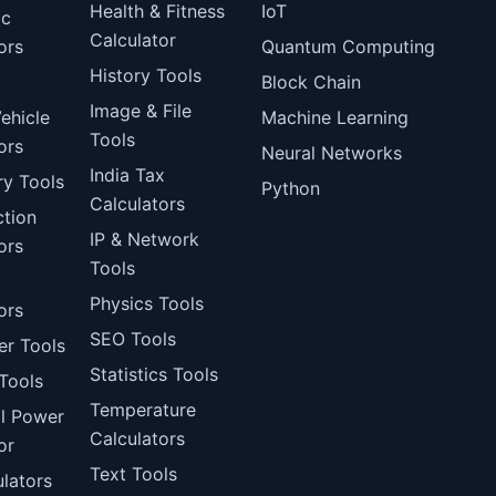
Health & Fitness
IoT
ic
Calculator
ors
Quantum Computing
History Tools
Block Chain
Image & File
ehicle
Machine Learning
Tools
ors
Neural Networks
India Tax
ry Tools
Python
Calculators
ction
IP & Network
ors
Tools
Physics Tools
ors
SEO Tools
er Tools
Statistics Tools
Tools
Temperature
al Power
Calculators
or
Text Tools
lators