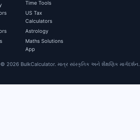
Time Tools
y
ors
US Tax
Calculators
l
ors
Astrology
s
Maths Solutions
App
© 2026 BulkCalculator. માત્ર સાંસ્કૃતિક અને શૈક્ષણિક માર્ગદર્શન.