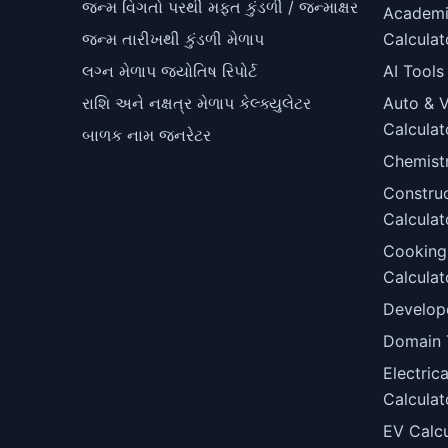
જન્મ વિગતો પરથી મફત કુંડળી / જન્માક્ષર
Academ
જન્મ તારીખથી કુંડળી મેળાપ
Calculat
લગ્ન મેળાપ જ્યોતિષ રિપોર્ટ
AI Tools
રાશિ અને નક્ષત્ર મેળાપ કેલ્ક્યુલેટર
Auto & V
Calculat
બાળક નામ જનરેટર
Chemist
Constru
Calculat
Cooking
Calculat
Develop
Domain 
Electric
Calculat
EV Calcu