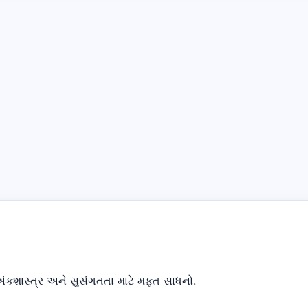
, અંકશાસ્ત્ર અને સુસંગતતા માટે મફત સાધનો.