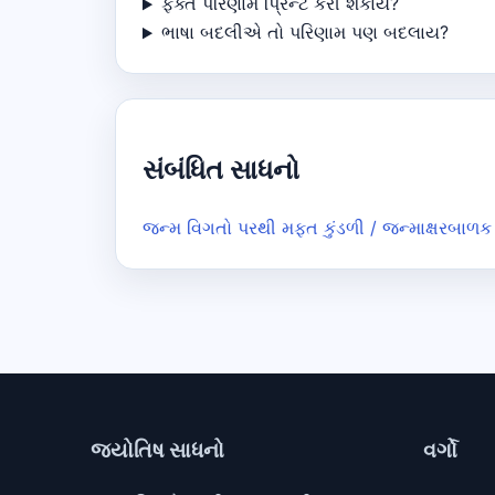
ફક્ત પરિણામ પ્રિન્ટ કરી શકાય?
ભાષા બદલીએ તો પરિણામ પણ બદલાય?
સંબંધિત સાધનો
જન્મ વિગતો પરથી મફત કુંડળી / જન્માક્ષર
બાળક 
જ્યોતિષ સાધનો
વર્ગો