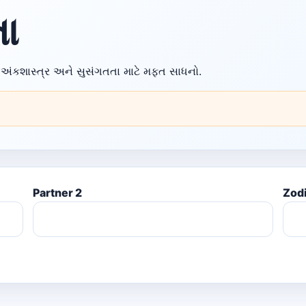
તા
ર, અંકશાસ્ત્ર અને સુસંગતતા માટે મફત સાધનો.
Partner 2
Zodi