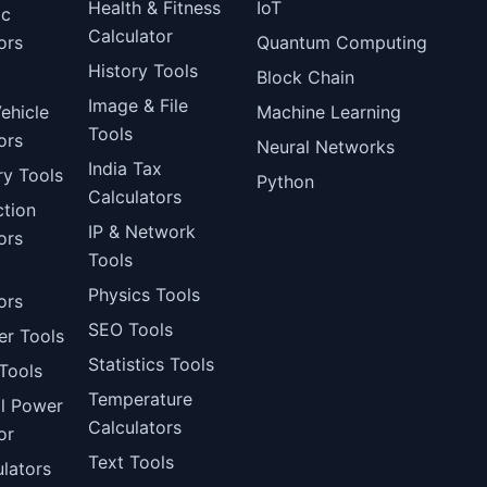
Health & Fitness
IoT
ic
Calculator
ors
Quantum Computing
History Tools
Block Chain
Image & File
ehicle
Machine Learning
Tools
ors
Neural Networks
India Tax
ry Tools
Python
Calculators
ction
IP & Network
ors
Tools
Physics Tools
ors
SEO Tools
er Tools
Statistics Tools
Tools
Temperature
al Power
Calculators
or
Text Tools
lators