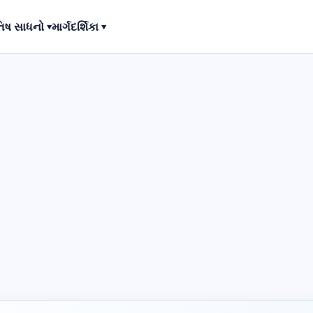
િષ સાધનો ▾
માર્ગદર્શિકા ▾