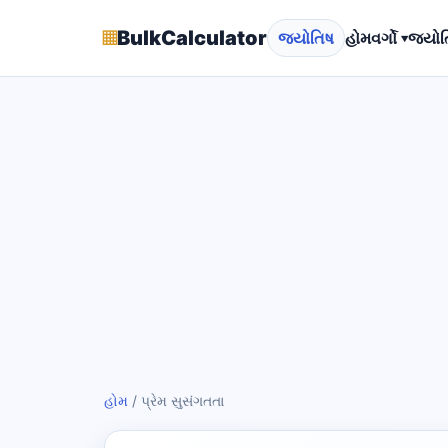
▦
BulkCalculator
જ્યોતિષ
હોમ
વર્ગો ▾
જ્યોત
હોમ
/
પ્રેમ સુસંગતતા