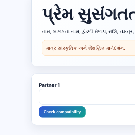
પ્રેમ સુસંગત
નામ, બાળકના નામ, કુંડળી મેળાપ, રાશિ, નક્ષત્
માત્ર સાંસ્કૃતિક અને શૈક્ષણિક માર્ગદર્શન.
Partner 1
Check compatibility