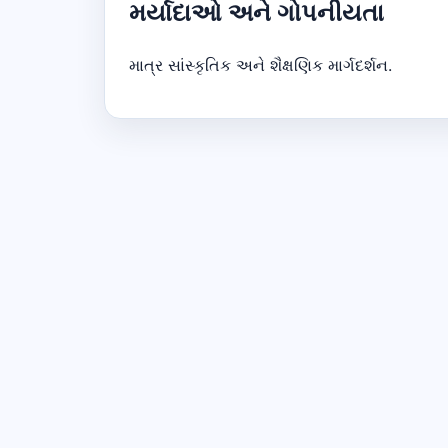
મર્યાદાઓ અને ગોપનીયતા
માત્ર સાંસ્કૃતિક અને શૈક્ષણિક માર્ગદર્શન.