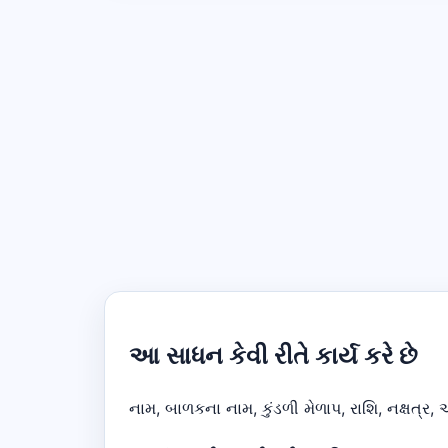
આ સાધન કેવી રીતે કાર્ય કરે છે
નામ, બાળકના નામ, કુંડળી મેળાપ, રાશિ, નક્ષત્ર