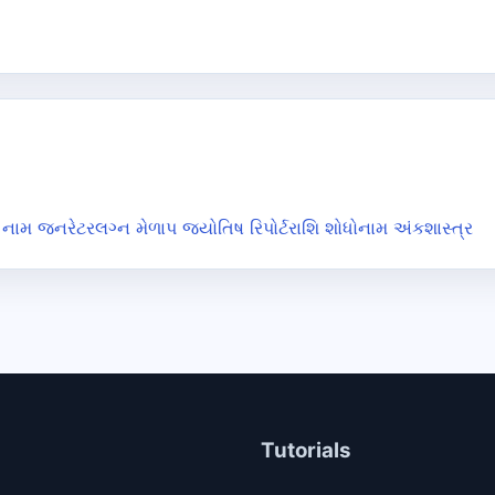
નામ જનરેટર
લગ્ન મેળાપ જ્યોતિષ રિપોર્ટ
રાશિ શોધો
નામ અંકશાસ્ત્ર
Tutorials