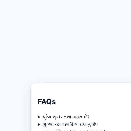
FAQs
પ્રેમ સુસંગતતા મફત છે?
શું આ વ્યાવસાયિક સલાહ છે?