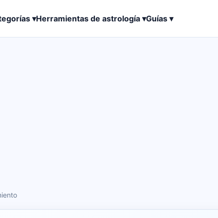
tegorías ▾
Herramientas de astrología ▾
Guías ▾
miento