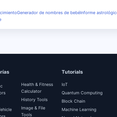
acimiento
Generador de nombres de bebé
Informe astrológi
e
rías
Tutorials
Health & Fitness
IoT
ic
Calculator
ors
Quantum Computing
History Tools
Block Chain
Image & File
ehicle
Machine Learning
Tools
ors