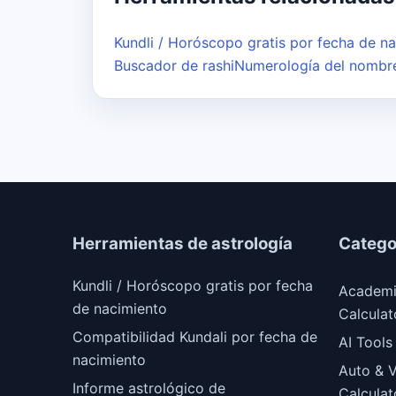
Kundli / Horóscopo gratis por fecha de n
Buscador de rashi
Numerología del nombr
Herramientas de astrología
Catego
Kundli / Horóscopo gratis por fecha
Academ
de nacimiento
Calculat
Compatibilidad Kundali por fecha de
AI Tools
nacimiento
Auto & V
Informe astrológico de
Calculat