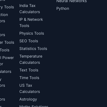
Neural Networks
India Tax
ry Tools
Python
Calculators
ction
IP & Network
ors
Tools
Physics Tools
ors
SEO Tools
er Tools
Statistics Tools
Tools
Temperature
al Power
Calculators
or
Text Tools
lators
Time Tools
y
ors
US Tax
Calculators
l
ors
Astrology
s
Maths Solutions