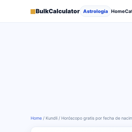
▦
BulkCalculator
Astrología
Home
Ca
Home
/
Kundli / Horóscopo gratis por fecha de naci