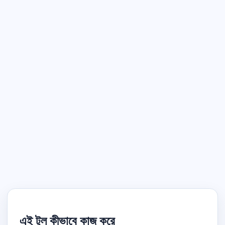
এই টুল কীভাবে কাজ করে