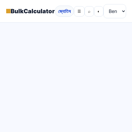
▦
BulkCalculator
জ্যোতিষ
☰
⌕
◐