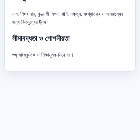
নাম, শিশুর নাম, কুণ্ডলী মিলন, রাশি, নক্ষত্র, সংখ্যাতত্ত্ব ও সামঞ্জস্যের
জন্য বিনামূল্যের টুলস।
সীমাবদ্ধতা ও গোপনীয়তা
শুধু সাংস্কৃতিক ও শিক্ষামূলক নির্দেশনা।