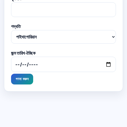
পদ্ধতি
জন্ম তারিখ ঐচ্ছিক
গণনা করুন