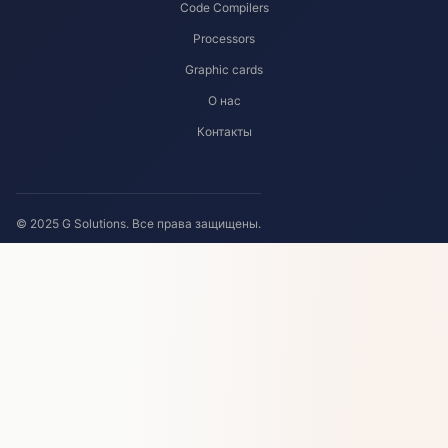
Code Compilers
Processors
Graphic cards
О нас
Контакты
© 2025 G Solutions. Все права защищены.