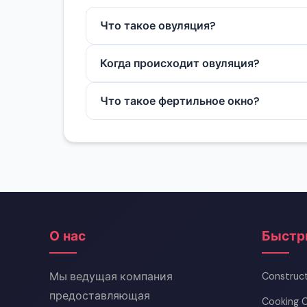
Что такое овуляция?
Это процесс выхода зрелой яйцеклетк
Когда происходит овуляция?
Обычно овуляция происходит примерн
Что такое фертильное окно?
Это период примерно за 5 дней до ов
О нас
Быстр
Мы ведущая компания
Construct
предоставляющая
Cooking C