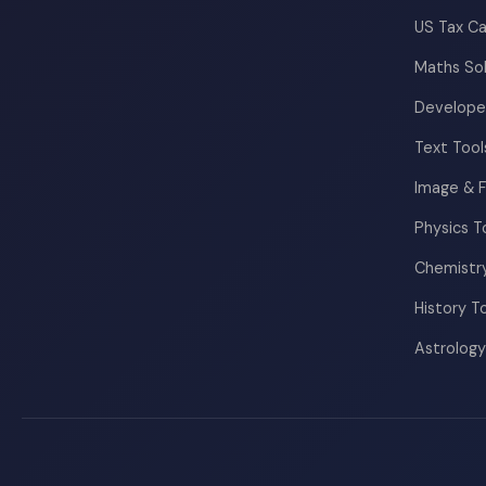
US Tax Ca
Maths So
Develope
Text Tool
Image & F
Physics T
Chemistry
History T
Astrology