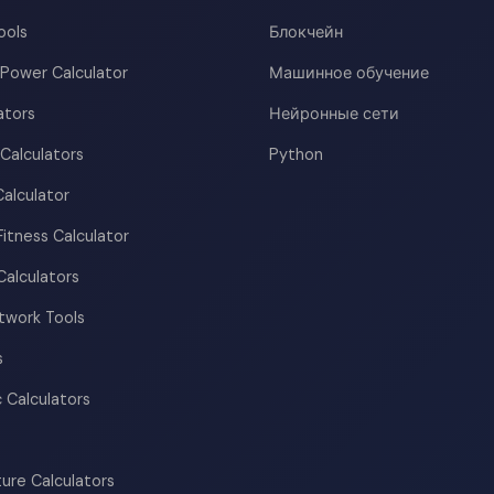
ools
Блокчейн
l Power Calculator
Машинное обучение
ators
Нейронные сети
Calculators
Python
Calculator
Fitness Calculator
Calculators
twork Tools
s
 Calculators
ure Calculators