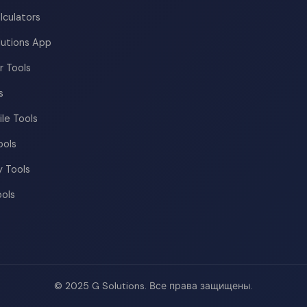
lculators
lutions App
r Tools
s
ile Tools
ools
 Tools
ools
© 2025 G Solutions. Все права защищены.