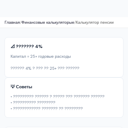
Главная
/
Финансовые калькуляторые
/
Калькулятор пенсии
📐 ??????? 4%
Капитал = 25× годовые расходы
?????? 4% ? ??? ?? 25+ ??? ??????
💡 Советы
• ????????? ?????? ? ????? ??? ??????? ??????
• ?????????? ????????
• ???????????? ??????? ?? ????????