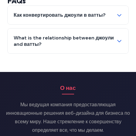
FAQs
Как конвертировать джоули в ватты?
W = J / s. Разделите джоули на seconds.
Пример: 1000 J over 10 seconds = 100 ватты.
What is the relationship between джоули
and ватты?
1 watt = 1 joule per second. Ватты measure rate
of energy transfer, джоули measure total
energy.
О нас
Мы ведущая компания предоставляющая
инновационные решения веб-дизайна для бизнеса по
всему миру. Наше стремление к совершенству
определяет все, что мы делаем.