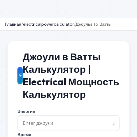
Главная
/
electricalpowercalculator
/
Джоульs To Ватты
Джоули в Ватты
Калькулятор |
⚡
Electrical Мощность
Калькулятор
Энергия
J
Время