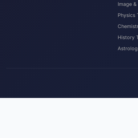
Image & 
Physics 
Chemistr
History 
Astrolog