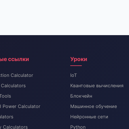
ые ссылки
Уроки
tion Calculator
IoT
Calculators
Квантовые вычисления
Tools
Блокчейн
al Power Calculator
Машинное обучение
lators
Нейронные сети
 Calculators
Python