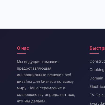
О нас
Быстр
Construc
Мы ведущая компания
предоставляющая
Cooking 
инновационные решения веб-
Domain 
дизайна для бизнеса по всему
Electric
миру. Наше стремление к
совершенству определяет все,
EV Calcu
что мы делаем.
Everyday