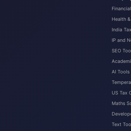
Financia
Health &
India Ta
IP and N
SEO Too
Academi
AI Tools
Temperat
US Tax C
Maths S
Develop
Text Too