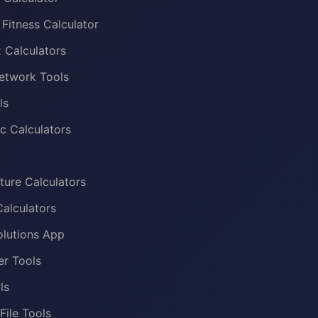
 Fitness Calculator
x Calculators
etwork Tools
ls
c Calculators
ure Calculators
alculators
olutions App
er Tools
ls
File Tools