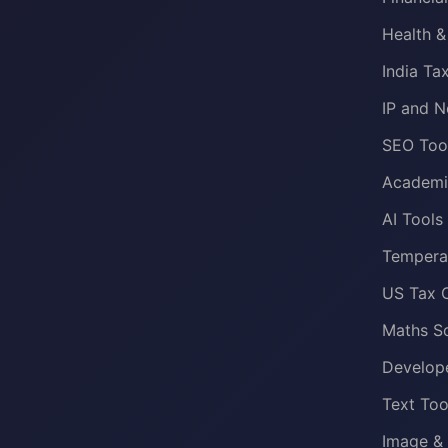
Health &
India Ta
IP and N
SEO Too
Academi
AI Tools
Temperat
US Tax C
Maths S
Develop
Text Too
Image & 