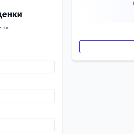
ценки
мене.