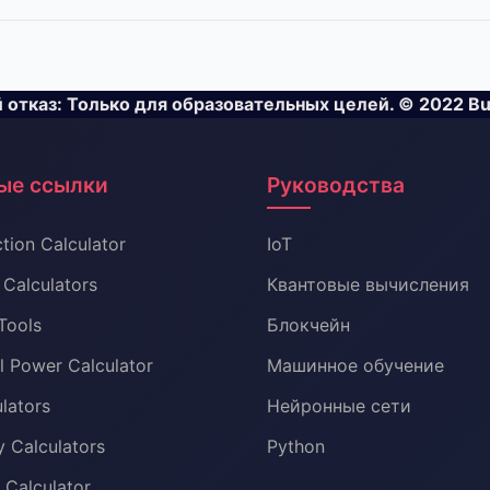
отказ: Только для образовательных целей. © 2022 Bulk
ые ссылки
Руководства
tion Calculator
IoT
Calculators
Квантовые вычисления
Tools
Блокчейн
al Power Calculator
Машинное обучение
lators
Нейронные сети
 Calculators
Python
l Calculator