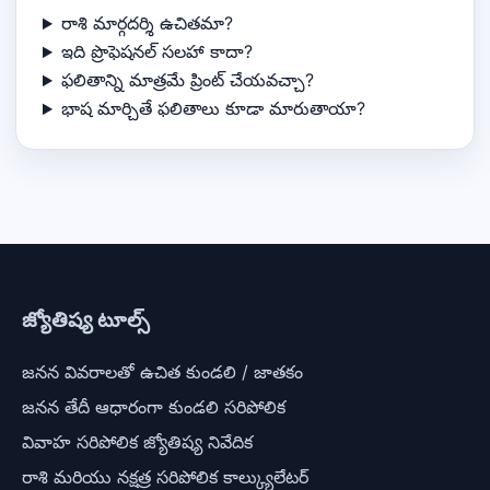
రాశి మార్గదర్శి ఉచితమా?
ఇది ప్రొఫెషనల్ సలహా కాదా?
ఫలితాన్ని మాత్రమే ప్రింట్ చేయవచ్చా?
భాష మార్చితే ఫలితాలు కూడా మారుతాయా?
జ్యోతిష్య టూల్స్
జనన వివరాలతో ఉచిత కుండలి / జాతకం
జనన తేదీ ఆధారంగా కుండలి సరిపోలిక
వివాహ సరిపోలిక జ్యోతిష్య నివేదిక
రాశి మరియు నక్షత్ర సరిపోలిక కాల్క్యులేటర్