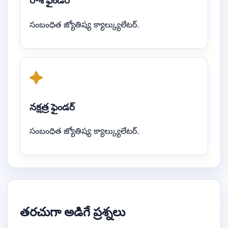
రాశి ఫైండర్
సంబంధిత జ్యోతిష్య క్యాల్క్యులేటర్.
✦
నక్షత్ర ఫైండర్
సంబంధిత జ్యోతిష్య క్యాల్క్యులేటర్.
తరచుగా అడిగే ప్రశ్నలు