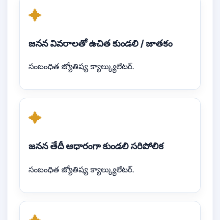
✦
జనన వివరాలతో ఉచిత కుండలి / జాతకం
సంబంధిత జ్యోతిష్య క్యాల్క్యులేటర్.
✦
జనన తేదీ ఆధారంగా కుండలి సరిపోలిక
సంబంధిత జ్యోతిష్య క్యాల్క్యులేటర్.