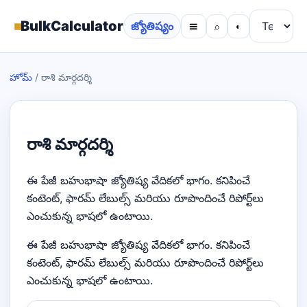
▦
BulkCalculator
జ్యోతిష్యం
☰
⌕
◐
హోమ్
/
రాశి మార్గదర్శి
రాశి మార్గదర్శి
ఈ పేజీ బహుభాషా జ్యోతిష్య వేదికలో భాగం. కనిపించే
కంటెంట్, ఫారమ్ లేబుల్స్ మరియు రూపొందించే రిపోర్ట్‌లు
ఎంచుకున్న భాషలో ఉంటాయి.
ఈ పేజీ బహుభాషా జ్యోతిష్య వేదికలో భాగం. కనిపించే
కంటెంట్, ఫారమ్ లేబుల్స్ మరియు రూపొందించే రిపోర్ట్‌లు
ఎంచుకున్న భాషలో ఉంటాయి.