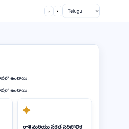
⌕
◐
న భాషలో ఉంటాయి.
న భాషలో ఉంటాయి.
✦
రాశి మరియు నక్షత్ర సరిపోలిక