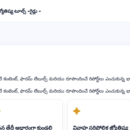
్యోతిష్య టూల్స్ ▾
గైడ్లు ▾
చే కంటెంట్, ఫారమ్ లేబుల్స్ మరియు రూపొందించే రిపోర్ట్‌లు ఎంచుకున్
చే కంటెంట్, ఫారమ్ లేబుల్స్ మరియు రూపొందించే రిపోర్ట్‌లు ఎంచుకున్
✦
✦
న తేదీ ఆధారంగా కుండలి
వివాహ సరిపోలిక జ్యోతిష్య