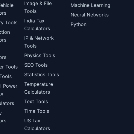
Image & File
ehicle
Machine Learning
Tools
ors
Neural Networks
India Tax
ry Tools
Python
Calculators
ction
IP & Network
ors
Tools
Physics Tools
ors
SEO Tools
er Tools
Statistics Tools
Tools
Temperature
al Power
Calculators
or
Text Tools
lators
Time Tools
y
ors
US Tax
Calculators
l