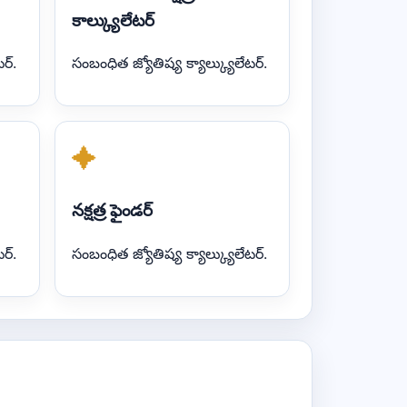
కాల్క్యులేటర్
ర్.
సంబంధిత జ్యోతిష్య క్యాల్క్యులేటర్.
✦
నక్షత్ర ఫైండర్
ర్.
సంబంధిత జ్యోతిష్య క్యాల్క్యులేటర్.