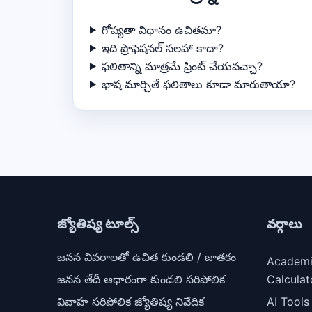
గోప్యతా విధానం ఉచితమా?
ఇది ప్రొఫెషనల్ సలహా కాదా?
ఫలితాన్ని మాత్రమే ప్రింట్ చేయవచ్చా?
భాష మార్చితే ఫలితాలు కూడా మారుతాయా?
జ్యోతిష్య టూల్స్
వర్గాలు
జనన వివరాలతో ఉచిత కుండలి / జాతకం
Academ
జనన తేదీ ఆధారంగా కుండలి సరిపోలిక
Calculat
వివాహ సరిపోలిక జ్యోతిష్య నివేదిక
AI Tools