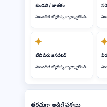
కుండలి / జాతకం
సర
సంబంధిత జ్యోతిష్య క్యాల్క్యులేటర్.
సంబ
✦
బేబీ పేరు జనరేటర్
పేర
సంబంధిత జ్యోతిష్య క్యాల్క్యులేటర్.
సంబ
తరచుగా అడిగే ప్రశ్నలు