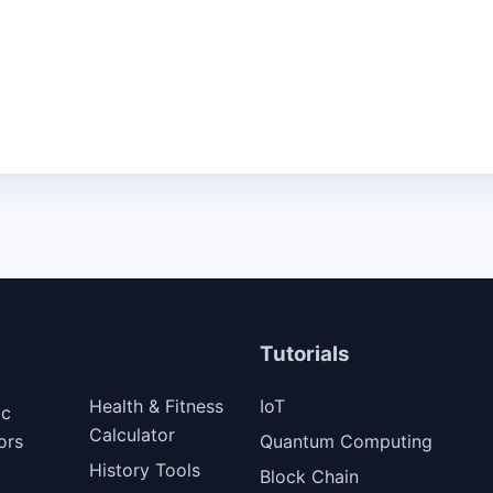
Tutorials
Health & Fitness
IoT
ic
Calculator
ors
Quantum Computing
History Tools
Block Chain