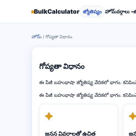
▦
BulkCalculator
జ్యోతిష్యం
హోమ్
వర్గాలు ▾
జ
హోమ్
/
గోప్యతా విధానం
గోప్యతా విధానం
ఈ పేజీ బహుభాషా జ్యోతిష్య వేదికలో భాగం. కనిపిం
ఈ పేజీ బహుభాషా జ్యోతిష్య వేదికలో భాగం. కనిపిం
✦
జనన వివరాలతో ఉచిత
జన