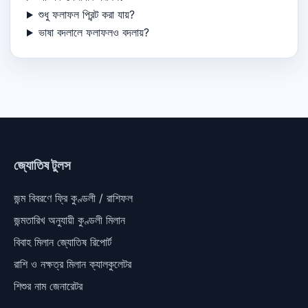
শুধু ফলাফল প্রিন্ট করা যায়?
ভাষা বদলালে ফলাফলও বদলায়?
জ্যোতিষ টুলস
জন্ম বিবরণে ফ্রি কুণ্ডলী / রাশিফল
জন্মতারিখ অনুযায়ী কুণ্ডলী মিলান
বিবাহ মিলান জ্যোতিষ রিপোর্ট
রাশি ও নক্ষত্র মিলান ক্যালকুলেটর
শিশুর নাম জেনারেটর